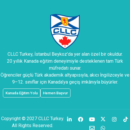
CLLC Turkey, İstanbul Beykoz’da yer alan özel bir okuldur.
20 yıllık Kanada eğitim deneyimiyle desteklenen tam Türk
müfredatı sunar.
Öğrenciler güçlü Türk akademik altyapısıyla, akıcı İngilizceyle ve
9–12. sınıflar için Kanada’ya geçiş imkânıyla büyürler.
Kanada Eğitim Yolu
Hemen Başvur
Copyright © 2027 CLLC Turkey.
All Rights Reserved.